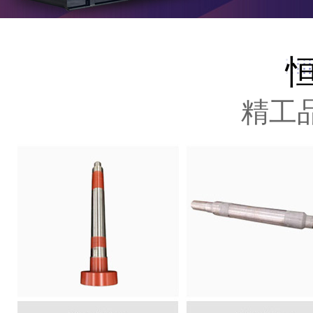
GF728C
GF720WC
GF720WC
GF720SC
GF720SC
精工
GF720YC
GF720YC
GF720M
GF720P
GF728C
GF800C
GF800C
GF800C
GF800WC
GF800WC