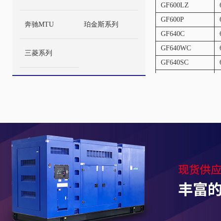
GF600LZ
GF600P
奔驰MTU
珀金斯系列
GF640C
GF640WC
三菱系列
GF640SC
GF640YC
GF640YC
GF640M
GF640P
GF650C
GF650C
GF650C
GF650C
GF660SC
GF660SC
GF640C